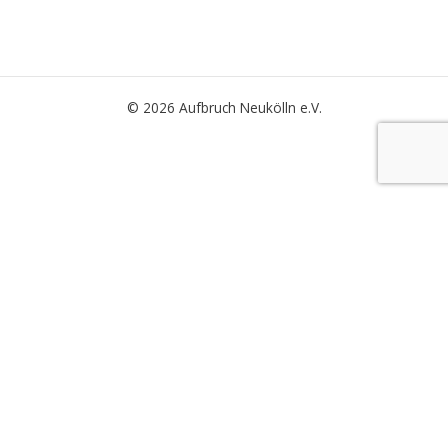
© 2026 Aufbruch Neukölln e.V.
Wir verwenden Cookies, um unsere Website und unseren Service zu
optimieren.
Einstellungen
Alle Akzeptieren
Schließen
Privacy Overview
This website uses cookies to improve your experience while you
navigate through the website. Out of these, the cookies that are
categorized as necessary are stored on your browser as they are