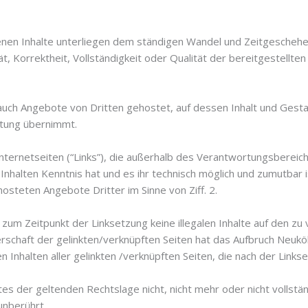
genen Inhalte unterliegen dem ständigen Wandel und Zeitgeschehe
 Korrektheit, Vollständigkeit oder Qualität der bereitgestellten 
ch Angebote von Dritten gehostet, auf dessen Inhalt und Gestaltu
aftung übernimmt.
Internetseiten (“Links”), die außerhalb des Verantwortungsbereich
halten Kenntnis hat und es ihr technisch möglich und zumutbar ist
hosteten Angebote Dritter im Sinne von Ziff. 2.
s zum Zeitpunkt der Linksetzung keine illegalen Inhalte auf den zu
rschaft der gelinkten/verknüpften Seiten hat das Aufbruch Neukölln
len Inhalten aller gelinkten /verknüpften Seiten, die nach der Lin
s der geltenden Rechtslage nicht, nicht mehr oder nicht vollstän
unberührt.