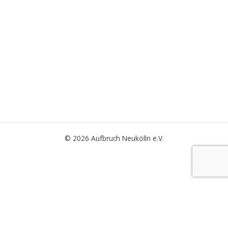
© 2026 Aufbruch Neukölln e.V.
Wir verwenden Cookies, um unsere Website und unseren Service zu
optimieren.
Einstellungen
Alle Akzeptieren