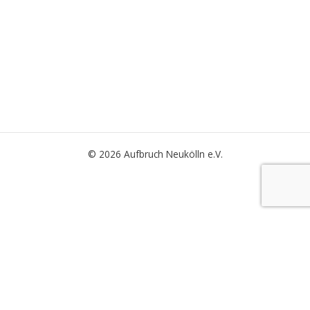
© 2026 Aufbruch Neukölln e.V.
Wir verwenden Cookies, um unsere Website und unseren Service zu
optimieren.
Einstellungen
Alle Akzeptieren